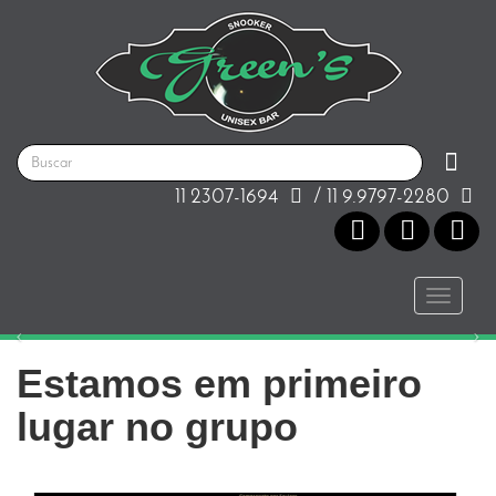
11 2307-1694
/ 11 9.9797-2280
Toggle
naviga
Estamos em primeiro
lugar no grupo