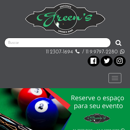
11 2307-1694
/ 11 9.9797-2280
Toggle
naviga